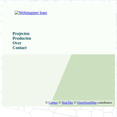
Projecten
Producten
Over
Contact
©
Cartiqo
©
MapTiler
©
OpenStreetMap
contributors